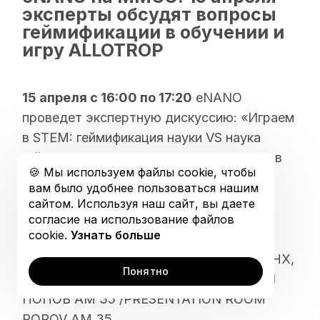
Открытая коллекция
эксперты обсудят вопросы
геймификации в обучении и
График обучения
игру ALLOTROP
15 апреля с 16:00 по 17:20
eNANO
проведет экспертную дискуссию: «Играем
в STEM: геймификация науки VS наука
геймификации». Приглашаем экспертов в
🍪 Мы используем файлы cookie, чтобы
сфере образования, специалистов по
вам было удобнее пользоваться нашим
game-based-learning, педагогов и
сайтом. Используя наш сайт, вы даете
психологов принять участие.
согласие на использование файлов
cookie.
Узнать больше
Где и когда
: 15 апреля, 75 павильон ВДНХ,
Понятно
ММСО 2016, ПРЕЗЕНТАЦИОННЫЙ ЗАЛ
ПОПОВ AM 35 /PRESENTATION ROOM
POPOV AM 35.