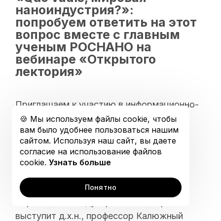
Открытая коллекция
наноиндустрия?»:
попробуем ответить на этот
График обучения
вопрос вместе с главным
ученым РОСНАНО на
вебинаре «Открытого
лектория»
Приглашаем к участию в информационно-
образовательном проекте АНО eNano
🍪 Мы используем файлы cookie, чтобы
вам было удобнее пользоваться нашим
«Открытый лекторий», который будет
сайтом. Используя наш сайт, вы даете
проведен дистанционно в формате
согласие на использование файлов
вебинара 16 июня в 10.30.
cookie.
Узнать больше
Тема очередного вебинара: «Quо vadis,
Понятно
мировая наноиндустрия?». Спикером
выступит д.х.н., профессор Калюжный