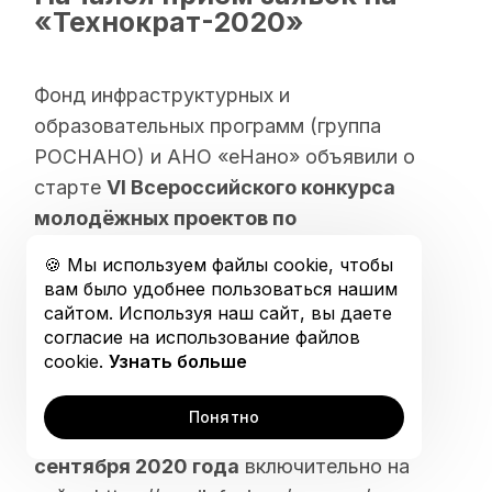
Открытая коллекция
«Технократ-2020»
График обучения
Фонд инфраструктурных и
образовательных программ (группа
РОСНАНО) и АНО «еНано» объявили о
старте
VI Всероссийского конкурса
молодёжных проектов по
инновационному развитию бизнеса
🍪 Мы используем файлы cookie, чтобы
«Технократ»
, который проводится в
вам было удобнее пользоваться нашим
рамках программы «УМНИК» Фонда
сайтом. Используя наш сайт, вы даете
согласие на использование файлов
содействия инновациям с 2015 года.
cookie.
Узнать больше
Заявки на конкурс принимаются в
Понятно
электронном виде
с 1 июня по 30
сентября 2020 года
включительно на