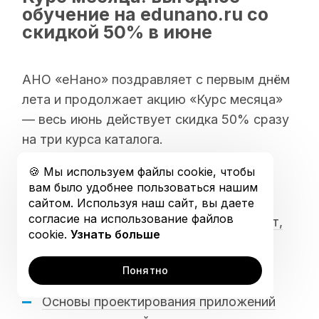
Открытая коллекция
обучение на edunano.ru со
скидкой 50% в июне
График обучения
АНО «еНано» поздравляет с первым днём
лета и продолжает акцию «Курс месяца»
— весь июнь действует скидка 50% сразу
на три курса каталога.
🍪 Мы используем файлы cookie, чтобы
Чему обучиться в июне?
вам было удобнее пользоваться нашим
сайтом. Используя наш сайт, вы даете
согласие на использование файлов
Функциональная безопасность: аудит,
cookie.
Узнать больше
стандарты, шаблоны
Разработка бизнес-плана
Понятно
инновационного проекта
Основы проектирования приложений