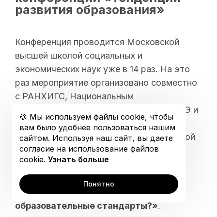
Открытая коллекция
развития образования»
График обучения
Конференция проводится Московской
высшей школой социальных и
экономических наук уже в 14 раз. На это
раз мероприятие организовано совместно
с РАНХИГС, Национальным
исследовательским университетом ВШЭ и
🍪 Мы используем файлы cookie, чтобы
Московским городским педагогическим
вам было удобнее пользоваться нашим
университетом при участии издательской
сайтом. Используя наш сайт, вы даете
согласие на использование файлов
фирмы «Сентябрь».
cookie.
Узнать больше
Темой конференции станет
«Кто и как
Понятно
использует и оценивает
образовательные стандарты?»
.