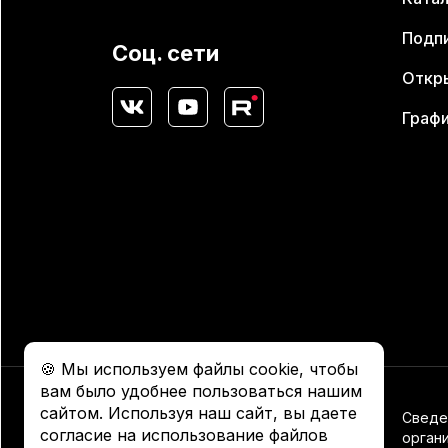
Подпи
Соц. сети
Откр
Графи
🍪 Мы используем файлы cookie, чтобы
вам было удобнее пользоваться нашим
сайтом. Используя наш сайт, вы даете
Сведе
Россия, 117292, г.Москва,
согласие на использование файлов
орган
ул. Ивана Бабушкина, дом 16А