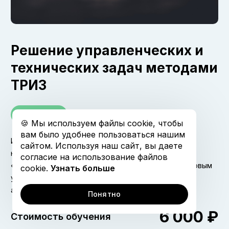
Открытая коллекция
График обучения
Решение управленческих и
технических задач методами
ТРИЗ
60 дней
🍪 Мы используем файлы cookie, чтобы
вам было удобнее пользоваться нашим
Из курса вы узнаете, как можно создавать
сайтом. Используя наш сайт, вы даете
Отправить
нестандартные решения системно, разрешать
согласие на использование файлов
«тупиковые» задачи, смотреть на ситуацию под новым
cookie.
Узнать больше
Отправляя заявку, я соглашаюсь на
углом и производить новые идеи по понятным
обработку персональных данных
алгоритмам и шагам.
Понятно
6 000 ₽
Стоимость обучения