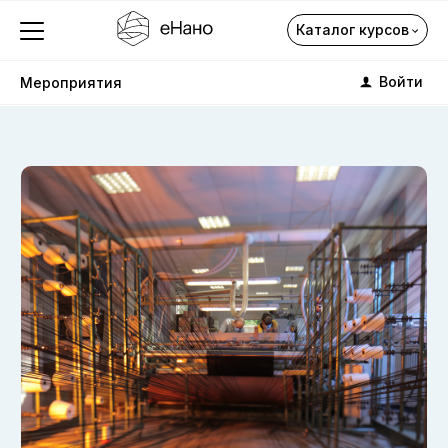
ВОЛКОВ ДЕНИС
Оставить заявку
Каталог курсов
АЛЕКСАНДРОВИЧ
Войти
Мероприятия
к.х.н., эксперт департамента
популяризации ФИОП РОСНАНО
Каталог курсов
Закрыть окно
Все курсы автора
Мы свяжемся с вами
О компании
в ближайшее время.
Профориентация
Каталог
+7
Подписка на курсы
Закрыть окно