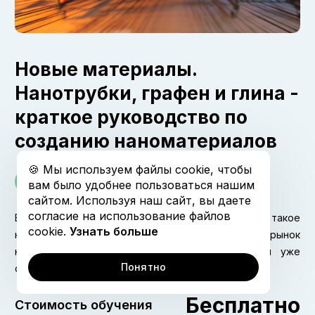
Открытая коллекция
График обучения
Новые материалы.
Нанотрубки, графен и глина -
краткое руководство по
созданию наноматериалов
🍪 Мы используем файлы cookie, чтобы
60 дней
вам было удобнее пользоваться нашим
сайтом. Используя наш сайт, вы даете
Отправить
согласие на использование файлов
В курсе рассказывается о том, что такое
cookie.
Узнать больше
наноматериалы, каков на сегодня мировой рынок
Отправляя заявку, я соглашаюсь на
наноматериалов и какие российские компании уже
обработку персональных данных
Понятно
сегодня являются серьезными игроками на нем
Бесплатно
Стоимость обучения