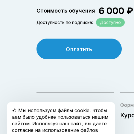
была для
6 000 ₽
Изложени
Стоимость обучения
применит
Мне зап
значител
«подвод
Доступность по подписке:
Доступно
знания. 
реализац
их внедр
будущем 
ответств
подчерпн
Оплатить
Тема
Форм
🍪 Мы используем файлы cookie, чтобы
Менеджмент
Кур
вам было удобнее пользоваться нашим
сайтом. Используя наш сайт, вы даете
согласие на использование файлов
Отп