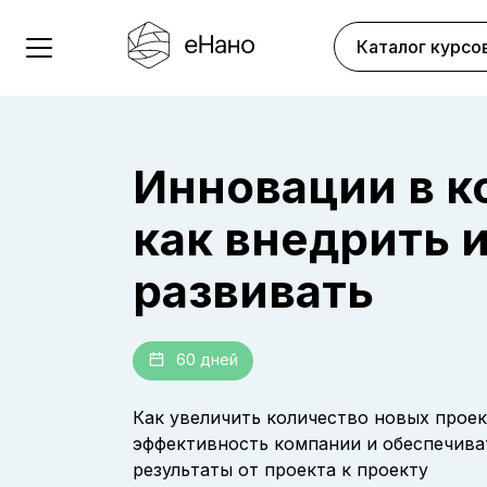
Каталог курсо
Инновации в к
Фоми
как внедрить 
Воро
развивать
Данный к
Дми
точки з
КИЗ
информа
Воро
были по
60 дней
Дми
ссылки н
Эксперт
Практиче
основно
Бизнес Р
меня нов
Как увеличить количество новых проек
я выявил
управле
увлекат
эффективность компании и обеспечива
Мы св
при про
управле
результаты от проекта к проекту
Курс был