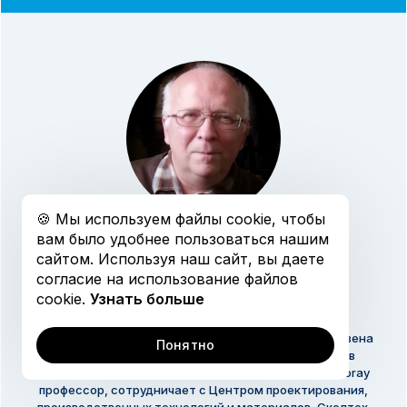
Открытая коллекция
График обучения
🍪 Мы используем файлы cookie, чтобы
вам было удобнее пользоваться нашим
ЛОМОВ
сайтом. Используя наш сайт, вы даете
СТЕПАН ВЛАДИМИРОВИЧ
согласие на использование файлов
cookie.
Узнать больше
Профессор-эмеритус KU Leuven – Университета Лёвена
Понятно
(Бельгия), группа «Композиционные материалы» в
департаменте инженерного материаловедения, Toray
профессор, сотрудничает с Центром проектирования,
производственных технологий и материалов, Сколтех.