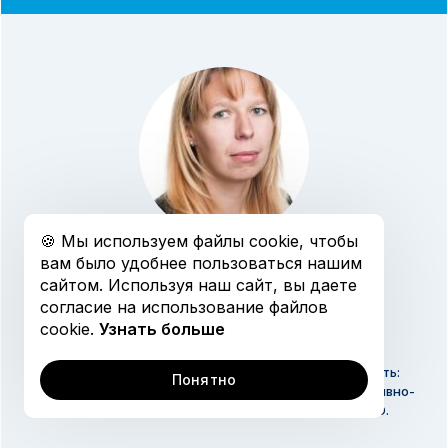
Открытая коллекция
График обучения
🍪 Мы используем файлы cookie, чтобы
вам было удобнее пользоваться нашим
ФОКИНА
сайтом. Используя наш сайт, вы даете
МАРИЯ ИВАНОВНА
согласие на использование файлов
cookie.
Узнать больше
Кандидат физико-математических наук Должность:
Понятно
доцент кафедры информационных технологий топливно-
энергетического комплекса Университета ИТМО.